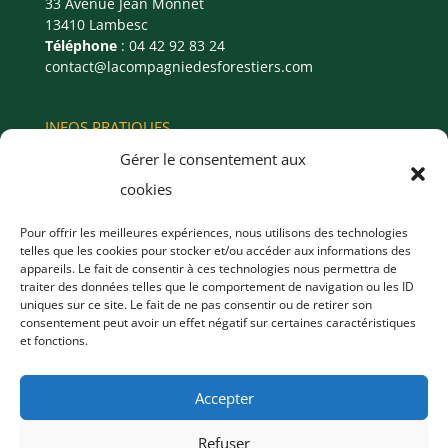
33 Avenue Jean Monnet
13410 Lambesc
Téléphone
: 04 42 92 83 24
contact@lacompagniedesforestiers.com
INFOS PRATIQUES
MENTIONS LÉGALES
Gérer le consentement aux
POLITIQUE DE CONFIDENTIALITÉ
cookies
CONDITIONS GÉNÉRALES DE VENTE
Pour offrir les meilleures expériences, nous utilisons des technologies
telles que les cookies pour stocker et/ou accéder aux informations des
Vous avez un projet, une étude en cours ou
appareils. Le fait de consentir à ces technologies nous permettra de
besoin d’un devis ?
traiter des données telles que le comportement de navigation ou les ID
uniques sur ce site. Le fait de ne pas consentir ou de retirer son
consentement peut avoir un effet négatif sur certaines caractéristiques
et fonctions.
CONTACTEZ-NOUS
Accepter
Refuser